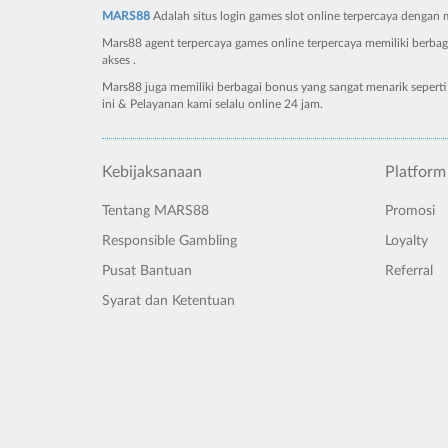
MARS88
Adalah situs login games slot online terpercaya dengan
Mars88 agent terpercaya games online terpercaya memiliki berbag
akses .
Mars88 juga memiliki berbagai bonus yang sangat menarik seper
ini & Pelayanan kami selalu online 24 jam.
Kebijaksanaan
Platform
Tentang MARS88
Promosi
Responsible Gambling
Loyalty
Pusat Bantuan
Referral
Syarat dan Ketentuan