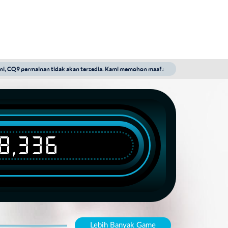
9 permainan tidak akan tersedia. Kami memohon maaf atas ketidaknyamanan yang mu
48,336
Lebih Banyak Game