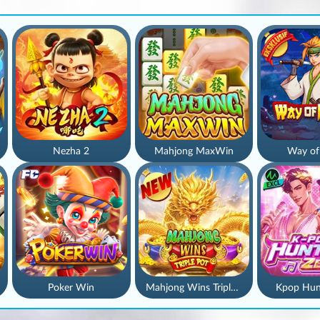
Nezha 2
Mahjong MaxWin
Way of
Poker Win
Mahjong Wins Triple Pot
Kpop Hun