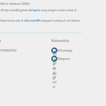
 10000 & withdraw 50000.
am dll dan mars88 games
slot gacor
yang sangat mudah untuk di
batas hanya ada di
situs mars88
yang gacor paling di cari selama
n
Komunitas
729886900
Whatsapp
Telegram