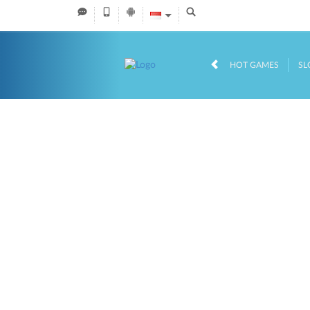
HOT GAMES
SL