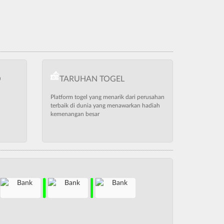
O
TARUHAN TOGEL
Platform togel yang menarik dari perusahan
terbaik di dunia yang menawarkan hadiah
kemenangan besar