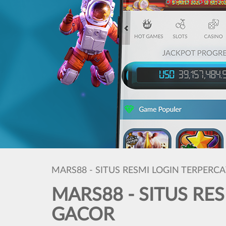
MARS88 - SITUS RESMI LOGIN TERPERCA
MARS88 - SITUS RE
GACOR