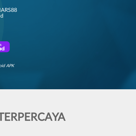
 MARS88
id
oid APK
 TERPERCAYA