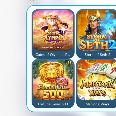
Gates of Olympus POP
Storm of Seth 2
Fortune Gems 500
Mahjong Ways