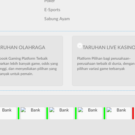
Poker
E-Sports
Sabung Ayam
ARUHAN OLAHRAGA
TARUHAN LIVE KASIN
book Gaming Platform Terbaik
Platform Pilihan bagi perusahaan-
rkan lebih banyak game, odds yang
perusahaan terbaik di dunia, dengan
tinggi, dan menyediakan pilihan yang
pilihan variasi game terbanyak
banyak untuk pemain.