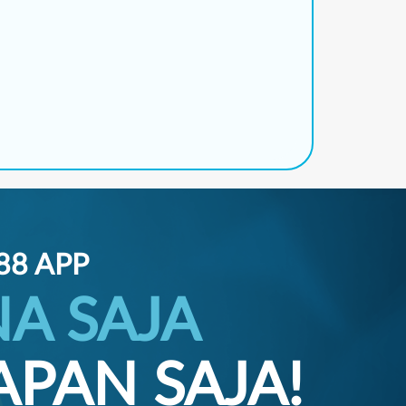
88 APP
A SAJA
PAN SAJA!