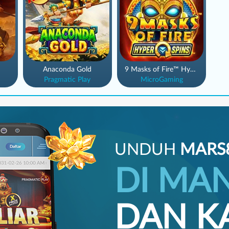
Anaconda Gold
9 Masks of Fire™ HyperSpins™
Pragmatic Play
MicroGaming
UNDUH
MARS
DI MAN
DAN KA