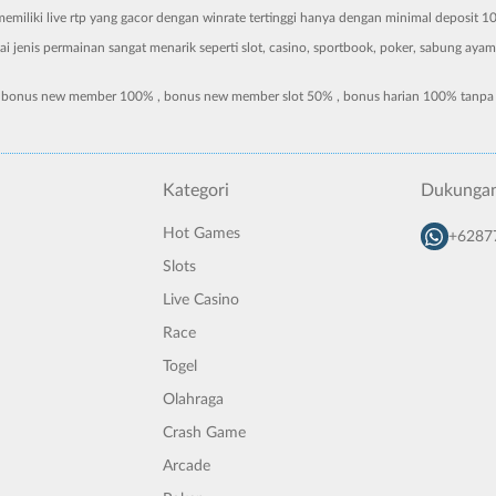
 memiliki live rtp yang gacor dengan winrate tertinggi hanya dengan minimal deposit
ai jenis permainan sangat menarik seperti slot, casino, sportbook, poker, sabung ay
ti bonus new member 100% , bonus new member slot 50% , bonus harian 100% tanpa 
Kategori
Dukunga
Hot Games
+6287
Slots
Live Casino
Race
Togel
Olahraga
Crash Game
Arcade