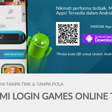
Nikmati performa terbaik,
Apps! Tersedia dalam Andro
MARS88 App
*Pindai kode QR untuk Unduh
Andr
YA TANPA TRIK & TANPA POLA
SMI LOGIN GAMES ONLINE