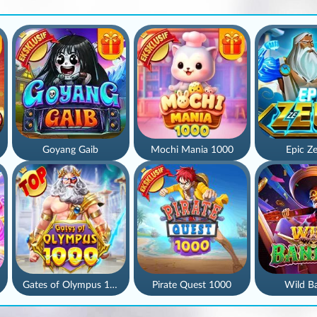
Goyang Gaib
Mochi Mania 1000
Epic Z
Gates of Olympus 1000
Pirate Quest 1000
Wild B