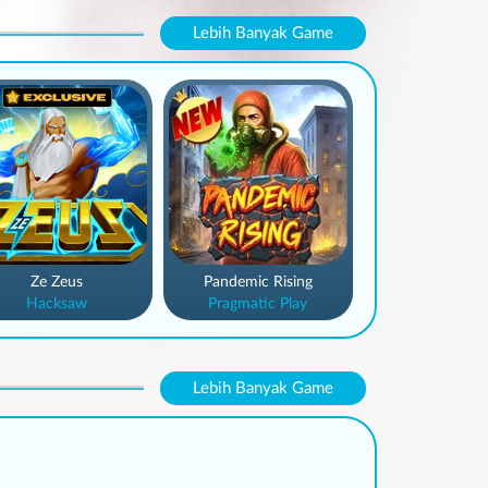
Lebih Banyak Game
Ze Zeus
Pandemic Rising
Hacksaw
Pragmatic Play
Lebih Banyak Game