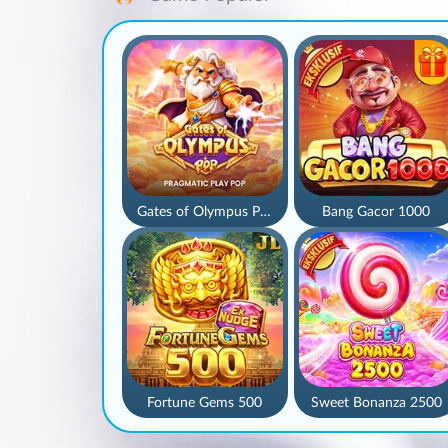
Gates of Olympus POP
Bang Gacor 1000
Fortune Gems 500
Sweet Bonanza 2500