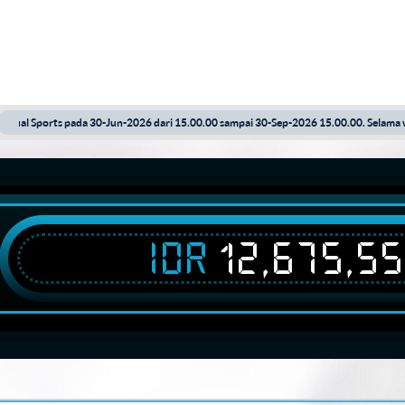
ports pada 30-Jun-2026 dari 15.00.00 sampai 30-Sep-2026 15.00.00. Selama waktu in
IDR
12,675,5