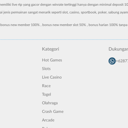
 memiliki live rtp yang gacor dengan winrate tertinggi hanya dengan minimal deposit
ai jenis permainan sangat menarik seperti slot, casino, sportbook, poker, sabung ay
ti bonus new member 100% , bonus new member slot 50% , bonus harian 100% tanpa 
Kategori
Dukunga
Hot Games
+6287
Slots
Live Casino
Race
Togel
Olahraga
Crash Game
Arcade