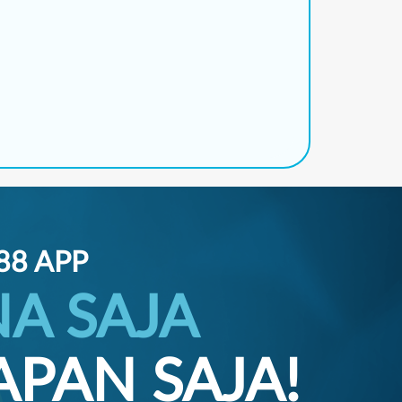
88 APP
A SAJA
PAN SAJA!