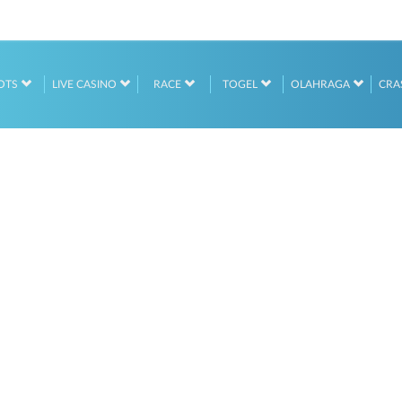
OTS
LIVE CASINO
RACE
TOGEL
OLAHRAGA
CRA