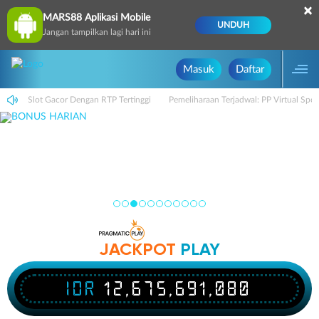
×
MARS88 Aplikasi Mobile
UNDUH
Jangan tampilkan lagi hari ini
Masuk
Daftar
ngan - Slot Gacor Dengan RTP Tertinggi
Pemeliharaan Terjadwal: PP Virtual Spo
JACKPOT
PLAY
IDR
12,675,691,080