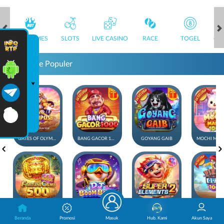
HOT GAMES
SLOTS
LIVE CASINO
RACE
TOGEL
OL
Game Populer
GATES OF OLYMPUS POP
BANG GACOR 1000
GOYANG GAIB
FORTUNE GEMS 500
DJ BOOM BOOM
SUPER ELEMENTS 2
Beranda
Promosi
Masuk
Hub. Kami
Akun Saya