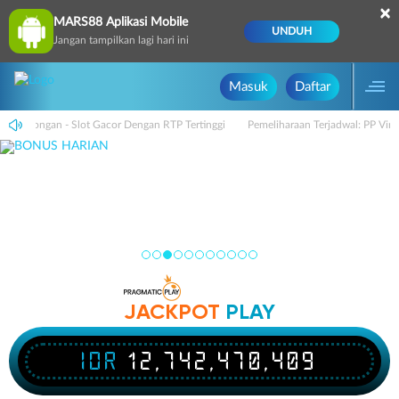
×
MARS88 Aplikasi Mobile
UNDUH
Jangan tampilkan lagi hari ini
Masuk
Daftar
npa Potongan - Slot Gacor Dengan RTP Tertinggi
Pemeliharaan Terjadwal: PP Virt
JACKPOT
PLAY
IDR
12,742,470,409