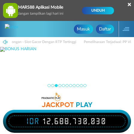
×
MARS88 Aplikasi Mobile
UNDUH
Jangan tampilkan lagi hari ini
Masuk
Daftar
npa Potongan - Slot Gacor Dengan RTP Tertinggi
Pemeliharaan Terjadwal: PP Vir
JACKPOT
PLAY
IDR
12,688,730,030